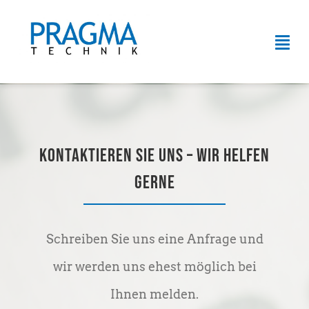
Zum
Inhalt
Tog
springen
Navi
HOME
ÜBER UNS
Kontaktieren Sie uns – Wir helfen
SERVICELEISTUNGEN
gerne
PRODUKTE
Schreiben Sie uns eine Anfrage und
KONTAKT
wir werden uns ehest möglich bei
Ihnen melden.