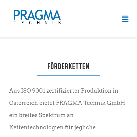
Zum
Inhalt
Tog
springen
Navi
HOME
ÜBER UNS
Förderketten
SERVICELEISTUNGEN
Aus ISO 9001 zertifizierter Produktion in
PRODUKTE
Österreich bietet PRAGMA Technik GmbH
KONTAKT
ein breites Spektrum an
Kettentechnologien für jegliche